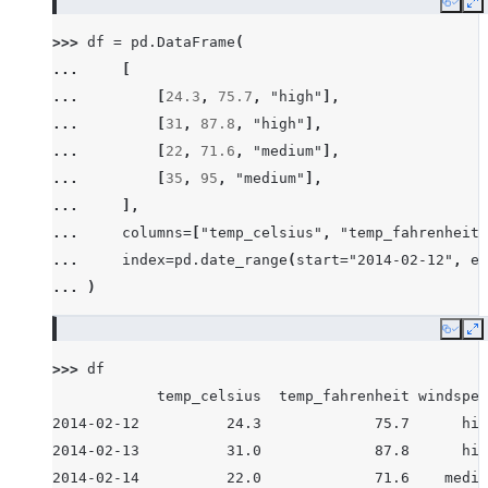
Copy
E
>>> 
df
=
pd
.
DataFrame
(
... 
[
... 
[
24.3
,
75.7
,
"high"
],
... 
[
31
,
87.8
,
"high"
],
... 
[
22
,
71.6
,
"medium"
],
... 
[
35
,
95
,
"medium"
],
... 
],
... 
columns
=
[
"temp_celsius"
,
"temp_fahrenheit"
... 
index
=
pd
.
date_range
(
start
=
"2014-02-12"
,
en
... 
)
Copy
E
>>> 
df
            temp_celsius  temp_fahrenheit windspee
2014-02-12          24.3             75.7      hig
2014-02-13          31.0             87.8      hig
2014-02-14          22.0             71.6    mediu