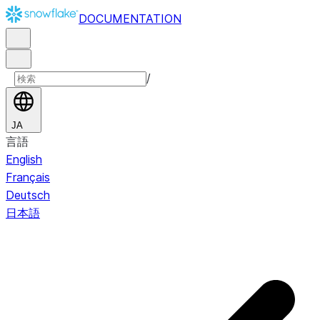
DOCUMENTATION
/
JA
言語
English
Français
Deutsch
日本語