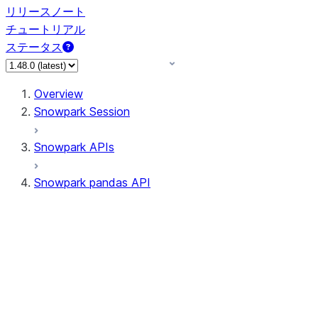
リリースノート
チュートリアル
ステータス
Overview
Snowpark Session
Snowpark APIs
Snowpark pandas API
All supported APIs
Session
Input/Output