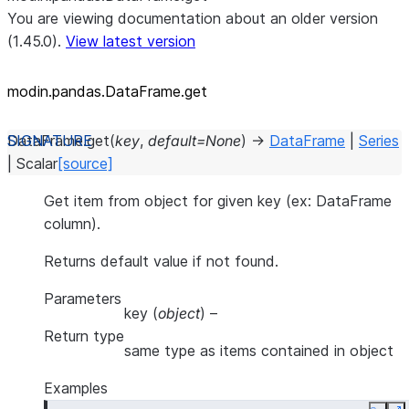
You are viewing documentation about an older version
(1.45.0).
View latest version
modin.pandas.DataFrame.get
DataFrame.
get
(
key
,
default
=
None
)
→
DataFrame
|
Series
|
Scalar
[source]
Get item from object for given key (ex: DataFrame
column).
Returns default value if not found.
Parameters
key
(
object
) –
Return type
same type as items contained in object
Examples