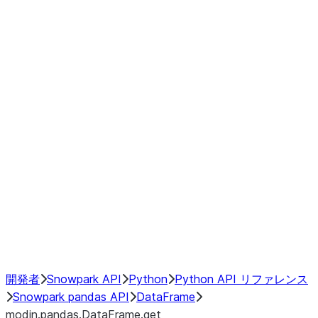
Window
GroupBy
Resampling
Interoperability with third party libraries
Hybrid Execution
NumPy Interoperability
Performance Recommendations
開発者
Snowpark API
Python
Python API リファレンス
Snowpark pandas API
DataFrame
modin.pandas.DataFrame.get