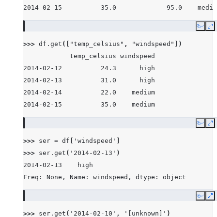
2014-02-15          35.0             95.0    mediu
Copy
E
>>> 
df
.
get
([
"temp_celsius"
,
"windspeed"
])
            temp_celsius windspeed
2014-02-12          24.3      high
2014-02-13          31.0      high
2014-02-14          22.0    medium
2014-02-15          35.0    medium
Copy
E
>>> 
ser
=
df
[
'windspeed'
]
>>> 
ser
.
get
(
'2014-02-13'
)
2014-02-13    high
Freq: None, Name: windspeed, dtype: object
Copy
E
>>> 
ser
.
get
(
'2014-02-10'
,
'[unknown]'
)