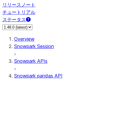
リリースノート
チュートリアル
ステータス
Overview
Snowpark Session
Snowpark APIs
Snowpark pandas API
All supported APIs
Session
Input/Output