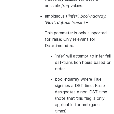
possible
freq
values.
ambiguous
(
'infer'
,
bool-ndarray
,
'NaT'
,
default 'raise'
) –
This parameter is only supported
for ‘raise’. Only relevant for
DatetimeIndex:
’infer’ will attempt to infer fall
dst-transition hours based on
order
bool-ndarray where True
signifies a DST time, False
designates a non-DST time
(note that this flag is only
applicable for ambiguous
times)