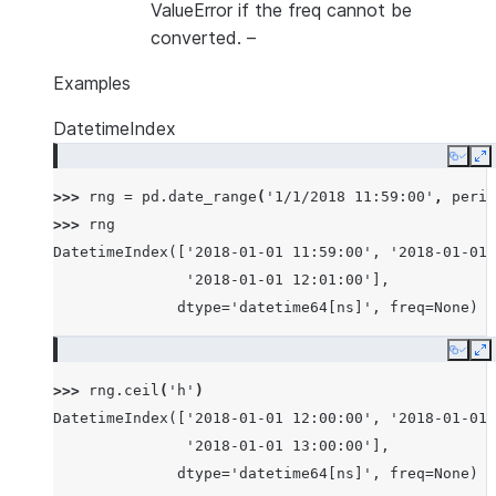
ValueError if the freq cannot be
converted.
–
Examples
DatetimeIndex
Copy
E
>>> 
rng
=
pd
.
date_range
(
'1/1/2018 11:59:00'
,
perio
>>> 
rng
DatetimeIndex(['2018-01-01 11:59:00', '2018-01-01 
               '2018-01-01 12:01:00'],
              dtype='datetime64[ns]', freq=None)
Copy
E
>>> 
rng
.
ceil
(
'h'
)
DatetimeIndex(['2018-01-01 12:00:00', '2018-01-01 
               '2018-01-01 13:00:00'],
              dtype='datetime64[ns]', freq=None)