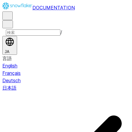
DOCUMENTATION
/
JA
言語
English
Français
Deutsch
日本語