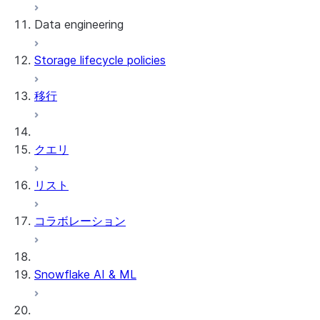
Data engineering
Snowflake Openflow
Storage lifecycle policies
Apache Iceberg™
データのロード
移行
動的テーブル
Apache Iceberg™ Tables
Streams and tasks
Snowflake Open Catalog
クエリ
Row timestamps
リスト
DCM Projects
コラボレーション
Snowflakeでのdbtプロジェクト
データのアンロード
Snowflake AI & ML