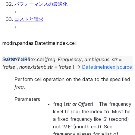
パフォーマンスの最適化
コストと請求
modin.pandas.DatetimeIndex.ceil
DatetimeIndex.
ceil
(
freq
:
Frequency
,
ambiguous
:
str
=
'raise'
,
nonexistent
:
str
=
'raise'
)
→
DatetimeIndex
[source]
Perform ceil operation on the data to the specified
freq
.
Parameters
freq
(
str
or
Offset
) – The frequency
level to {op} the index to. Must be
a fixed frequency like ‘S’ (second)
not ‘ME’ (month end). See
frequency aliases for a list of