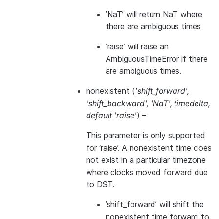
’NaT’ will return NaT where
there are ambiguous times
’raise’ will raise an
AmbiguousTimeError if there
are ambiguous times.
nonexistent
(
'shift_forward'
,
'shift_backward'
,
'NaT'
,
timedelta
,
default 'raise'
) –
This parameter is only supported
for ‘raise’. A nonexistent time does
not exist in a particular timezone
where clocks moved forward due
to DST.
’shift_forward’ will shift the
nonexistent time forward to