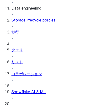
Data engineering
Snowflake Openflow
Storage lifecycle policies
Apache Iceberg™
データのロード
移行
動的テーブル
Apache Iceberg™ Tables
Streams and tasks
Snowflake Open Catalog
クエリ
Row timestamps
リスト
DCM Projects
コラボレーション
Snowflakeでのdbtプロジェクト
データのアンロード
Snowflake AI & ML