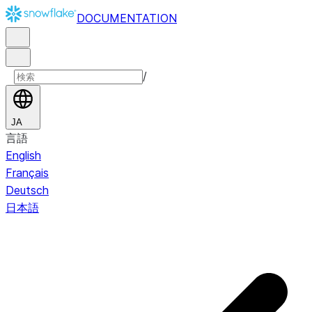
DOCUMENTATION
/
JA
言語
English
Français
Deutsch
日本語