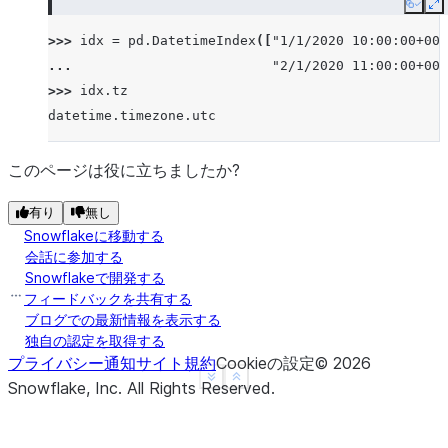
Copy
E
>>> 
idx
=
pd
.
DatetimeIndex
([
"1/1/2020 10:00:00+00:
... 
"2/1/2020 11:00:00+00:
>>> 
idx
.
tz
datetime.timezone.utc
このページは役に立ちましたか?
有り
無し
Snowflakeに移動する
会話に参加する
Snowflakeで開発する
フィードバックを共有する
ブログでの最新情報を表示する
独自の認定を取得する
プライバシー通知
サイト規約
Cookieの設定
©
2026
See more
Show less
Snowflake, Inc.
All Rights Reserved
.