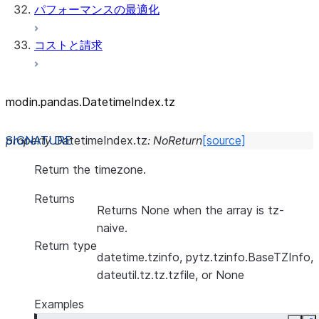
パフォーマンスの最適化
コストと請求
modin.pandas.DatetimeIndex.tz
property
DatetimeIndex.
tz
:
NoReturn
[source]
Return the timezone.
Returns
Returns None when the array is tz-
naive.
Return type
datetime.tzinfo, pytz.tzinfo.BaseTZInfo,
dateutil.tz.tz.tzfile, or None
Examples