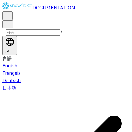
DOCUMENTATION
/
JA
言語
English
Français
Deutsch
日本語