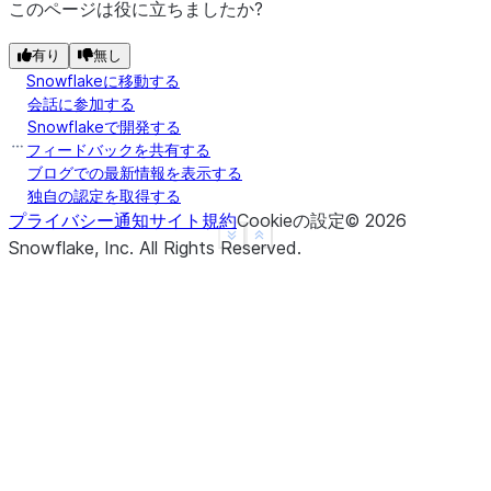
このページは役に立ちましたか?
有り
無し
Snowflakeに移動する
会話に参加する
Snowflakeで開発する
フィードバックを共有する
ブログでの最新情報を表示する
独自の認定を取得する
プライバシー通知
サイト規約
Cookieの設定
©
2026
See more
Show less
Snowflake, Inc.
All Rights Reserved
.