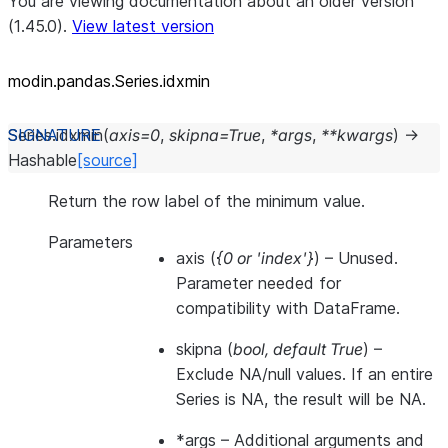
You are viewing documentation about an older version
(1.45.0).
View latest version
modin.pandas.Series.idxmin
Series.
idxmin
(
axis
=
0
,
skipna
=
True
,
*
args
,
**
kwargs
)
→
Hashable
[source]
Return the row label of the minimum value.
Parameters
axis
(
{0
or
'index'}
) – Unused.
Parameter needed for
compatibility with DataFrame.
skipna
(
bool
,
default True
) –
Exclude NA/null values. If an entire
Series is NA, the result will be NA.
*args
– Additional arguments and