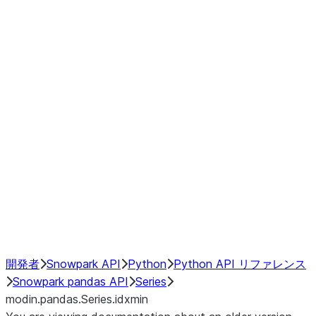
Window
GroupBy
Resampling
Interoperability with third party libraries
Hybrid Execution
NumPy Interoperability
Performance Recommendations
開発者
Snowpark API
Python
Python API リファレンス
Snowpark pandas API
Series
modin.pandas.Series.idxmin