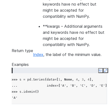
keywords have no effect but
might be accepted for
compatibility with NumPy.
**kwargs
– Additional arguments
and keywords have no effect but
might be accepted for
compatibility with NumPy.
Return type
Index
, the label of the minimum value.
Examples
Copy
E
>>> 
s
=
pd
.
Series
(
data
=
[
1
,
None
,
4
,
3
,
4
],
... 
index
=
[
'A'
,
'B'
,
'C'
,
'D'
,
'E'
])
>>> 
s
.
idxmin
()
'A'