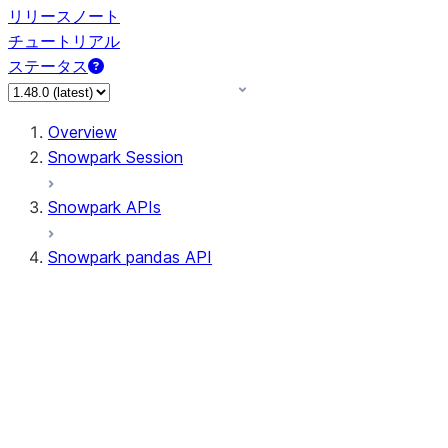
リリースノート
チュートリアル
ステータス
Overview
Snowpark Session
Snowpark APIs
Snowpark pandas API
All supported APIs
Session
Input/Output