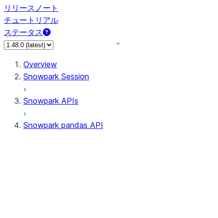
リリースノート
チュートリアル
ステータス
Overview
Snowpark Session
Snowpark APIs
Snowpark pandas API
All supported APIs
Session
Input/Output