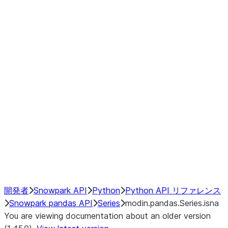
Window
GroupBy
Resampling
Interoperability with third party libraries
Hybrid Execution
NumPy Interoperability
Performance Recommendations
開発者
Snowpark API
Python
Python API リファレンス
Snowpark pandas API
Series
modin.pandas.Series.isna
You are viewing documentation about an older version