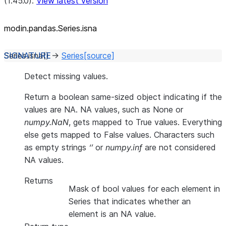
(1.45.0).
View latest version
modin.pandas.Series.isna
Series.
isna
(
)
→
Series
[source]
Detect missing values.
Return a boolean same-sized object indicating if the
values are NA. NA values, such as None or
numpy.NaN
, gets mapped to True values. Everything
else gets mapped to False values. Characters such
as empty strings
‘’
or
numpy.inf
are not considered
NA values.
Returns
Mask of bool values for each element in
Series that indicates whether an
element is an NA value.