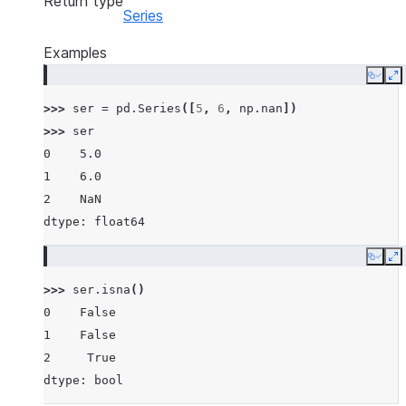
Return type
Series
Examples
Copy
E
>>> 
ser
=
pd
.
Series
([
5
,
6
,
np
.
nan
])
>>> 
ser
0    5.0
1    6.0
2    NaN
dtype: float64
Copy
E
>>> 
ser
.
isna
()
0    False
1    False
2     True
dtype: bool