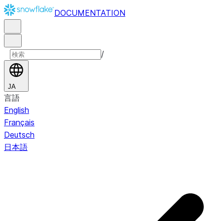
DOCUMENTATION
/
JA
言語
English
Français
Deutsch
日本語