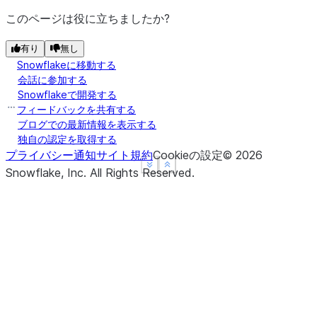
このページは役に立ちましたか?
有り
無し
Snowflakeに移動する
会話に参加する
Snowflakeで開発する
フィードバックを共有する
ブログでの最新情報を表示する
独自の認定を取得する
プライバシー通知
サイト規約
Cookieの設定
©
2026
See more
See more
Show less
Show less
Snowflake, Inc.
All Rights Reserved
.