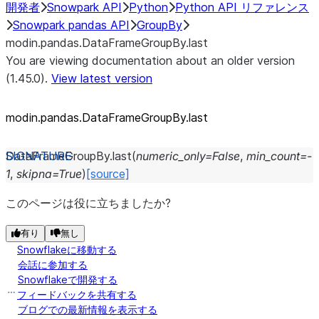
開発者
Snowpark API
Python
Python API リファレンス
Snowpark pandas API
GroupBy
modin.pandas.DataFrameGroupBy.last
You are viewing documentation about an older version
(1.45.0).
View latest version
modin.pandas.DataFrameGroupBy.last
DataFrameGroupBy.
last
(
numeric_only
=
False
,
min_count
=
-
1
,
skipna
=
True
)
[source]
このページは役に立ちましたか?
有り
無し
Snowflakeに移動する
会話に参加する
Snowflakeで開発する
フィードバックを共有する
ブログでの最新情報を表示する