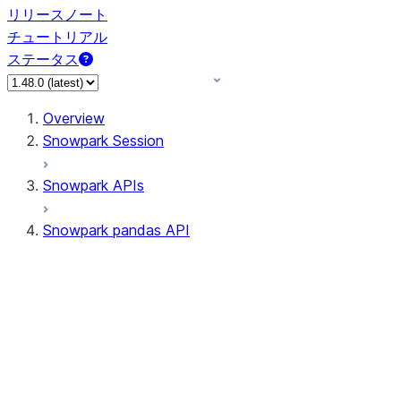
リリースノート
チュートリアル
ステータス
Overview
Snowpark Session
Snowpark APIs
Snowpark pandas API
All supported APIs
Session
Input/Output