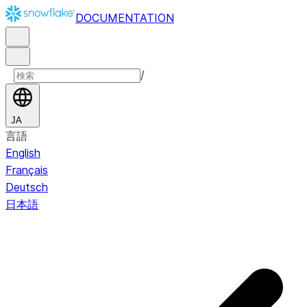
DOCUMENTATION
/
JA
言語
English
Français
Deutsch
日本語