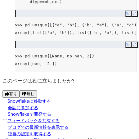
      dtype=object)
Copy
E
>>> 
pd
.
unique
([(
"a"
,
"b"
),
(
"b"
,
"a"
),
(
"a"
,
"c"
),
array([list(['a', 'b']), list(['b', 'a']), list(['
Copy
E
>>> 
pd
.
unique
([
None
,
np
.
nan
,
2
])
array([nan,  2.])
このページは役に立ちましたか?
有り
無し
Snowflakeに移動する
会話に参加する
Snowflakeで開発する
フィードバックを共有する
ブログでの最新情報を表示する
独自の認定を取得する