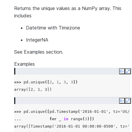
Returns the unique values as a NumPy array. This
includes
Datetime with Timezone
IntegerNA
See Examples section.
Examples
Copy
E
>>> 
pd
.
unique
([
2
,
1
,
3
,
3
])
array([2, 1, 3])
Copy
E
>>> 
pd
.
unique
([
pd
.
Timestamp
(
'2016-01-01'
,
tz
=
'US/E
... 
for
_
in
range
(
3
)])
array([Timestamp('2016-01-01 00:00:00-0500', tz='U