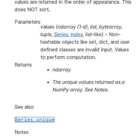
values are returned in the order of appearance. This
does NOT sort.
Parameters
values
(
ndarray
(
1-d
)
,
list
,
bytearray
,
tuple
,
Series
,
Index
,
list-like
) – Non-
hashable objects like set, dict, and user
defined classes are invalid input. Values
to perform computation.
Returns
ndarray
The unique values returned as a
NumPy array. See Notes.
See also
Series.unique
Notes