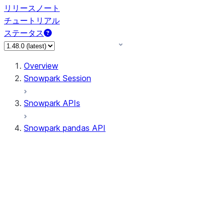
リリースノート
チュートリアル
ステータス
Overview
Snowpark Session
Snowpark APIs
Snowpark pandas API
All supported APIs
Session
Input/Output