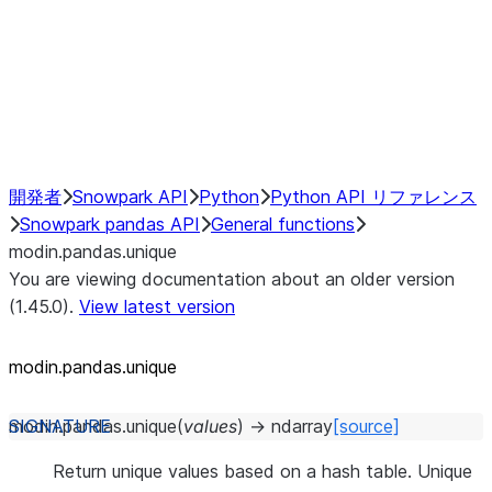
Hybrid Execution
NumPy Interoperability
Performance Recommendations
開発者
Snowpark API
Python
Python API リファレンス
Snowpark pandas API
General functions
modin.pandas.unique
You are viewing documentation about an older version
(1.45.0).
View latest version
modin.pandas.unique
modin.pandas.
unique
(
values
)
→
ndarray
[source]
Return unique values based on a hash table. Unique