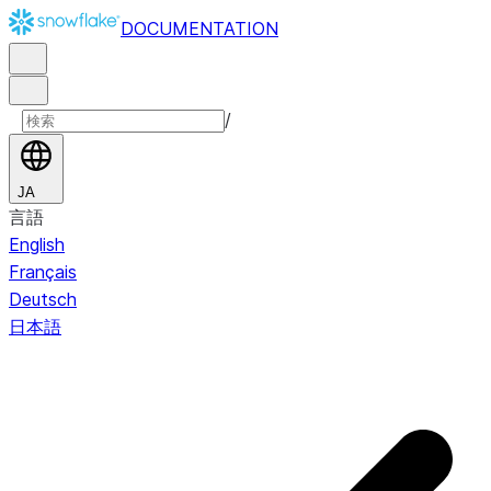
DOCUMENTATION
/
JA
言語
English
Français
Deutsch
日本語