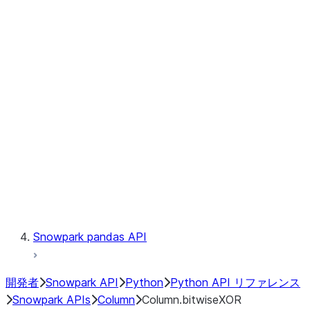
Files
Catalog
LINEAGE
Context
Exceptions
Testing
Snowpark pandas API
開発者
Snowpark API
Python
Python API リファレンス
Snowpark APIs
Column
Column.bitwiseXOR