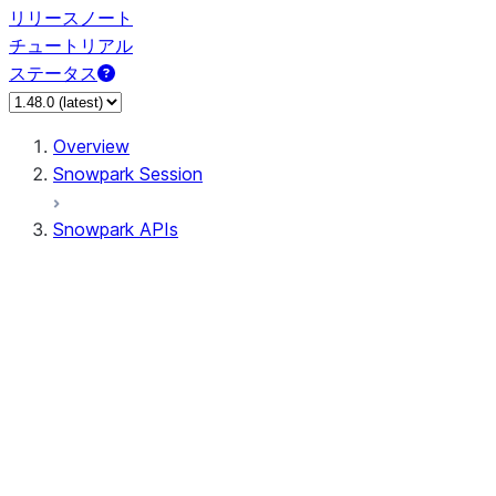
リリースノート
チュートリアル
ステータス
Overview
Snowpark Session
Snowpark APIs
Input/Output
DataFrame
Column
Column
CaseExpr