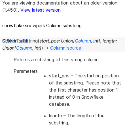
You are viewing documentation about an older version
(1.45.0).
View latest version
snowflake.snowpark.Column.substring
Column.
substring
(
start_pos
:
Union
[
Column
,
int
]
,
length
:
Union
[
Column
,
int
]
)
→
Column
[source]
Returns a substring of this string column.
Parameters
start_pos
– The starting position
of the substring. Please note that
the first character has position 1
instead of 0 in Snowflake
database.
length
– The length of the
substring.