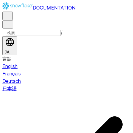
DOCUMENTATION
/
JA
言語
English
Français
Deutsch
日本語