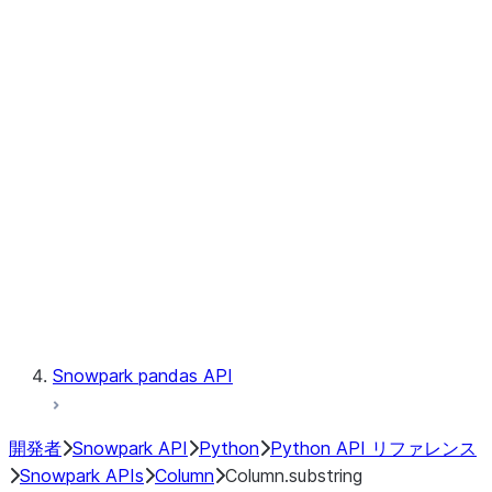
Files
Catalog
LINEAGE
Context
Exceptions
Testing
Snowpark pandas API
開発者
Snowpark API
Python
Python API リファレンス
Snowpark APIs
Column
Column.substring