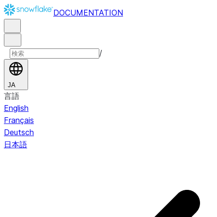
DOCUMENTATION
/
JA
言語
English
Français
Deutsch
日本語