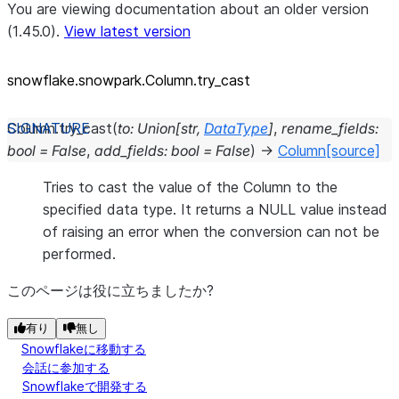
You are viewing documentation about an older version
(1.45.0).
View latest version
snowflake.snowpark.Column.try_
cast
Column.
try_cast
(
to
:
Union
[
str
,
DataType
]
,
rename_fields
:
bool
=
False
,
add_fields
:
bool
=
False
)
→
Column
[source]
Tries to cast the value of the Column to the
specified data type. It returns a NULL value instead
of raising an error when the conversion can not be
performed.
このページは役に立ちましたか?
有り
無し
Snowflakeに移動する
会話に参加する
Snowflakeで開発する