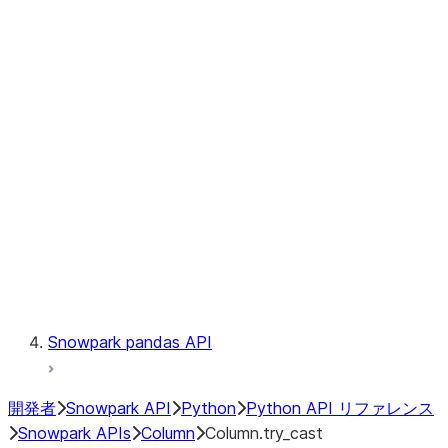
Files
Catalog
LINEAGE
Context
Exceptions
Testing
Snowpark pandas API
開発者
Snowpark API
Python
Python API リファレンス
Snowpark APIs
Column
Column.try_cast