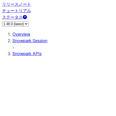
リリースノート
チュートリアル
ステータス
Overview
Snowpark Session
Snowpark APIs
Input/Output
DataFrame
DataFrame
DataFrameNaFunctions
DataFrameStatFunctions
DataFrameAnalyticsFunctions