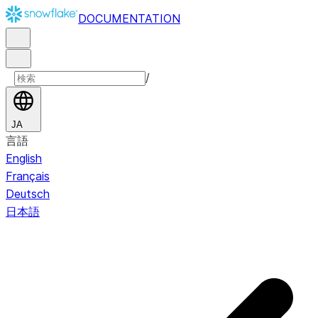
DOCUMENTATION
/
JA
言語
English
Français
Deutsch
日本語