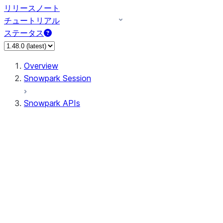
リリースノート
チュートリアル
ステータス
Overview
Snowpark Session
Snowpark APIs
Input/Output
DataFrame
DataFrame
DataFrameNaFunctions
DataFrameStatFunctions
DataFrameAnalyticsFunctions