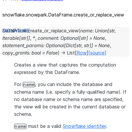
snowflake.snowpark.DataFrame.create_
or_
replace_
view
DataFrame.
create_or_replace_view
(
name
:
Union
[
str
,
Iterable
[
str
]
]
,
*
,
comment
:
Optional
[
str
]
=
None
,
statement_params
:
Optional
[
Dict
[
str
,
str
]
]
=
None
,
copy_grants
:
bool
=
False
)
→
List
[
Row
]
[source]
Creates a view that captures the computation
expressed by this DataFrame.
For
, you can include the database and
name
schema name (i.e. specify a fully-qualified name). If
no database name or schema name are specified,
the view will be created in the current database or
schema.
must be a valid
Snowflake identifier
.
name