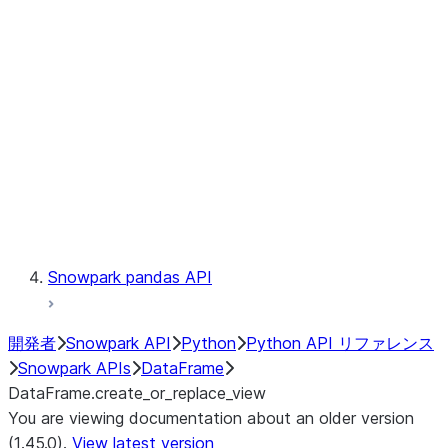
Catalog
LINEAGE
Context
Exceptions
Testing
Snowpark pandas API
開発者
Snowpark API
Python
Python API リファレンス
Snowpark APIs
DataFrame
DataFrame.create_or_replace_view
You are viewing documentation about an older version
(1.45.0).
View latest version