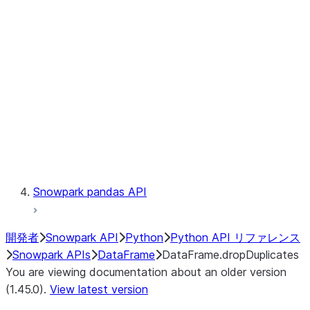
Catalog
LINEAGE
Context
Exceptions
Testing
Snowpark pandas API
開発者
Snowpark API
Python
Python API リファレンス
Snowpark APIs
DataFrame
DataFrame.dropDuplicates
You are viewing documentation about an older version
(1.45.0).
View latest version