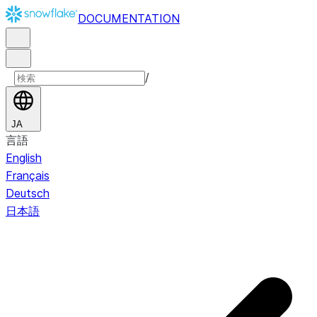
DOCUMENTATION
/
JA
言語
English
Français
Deutsch
日本語