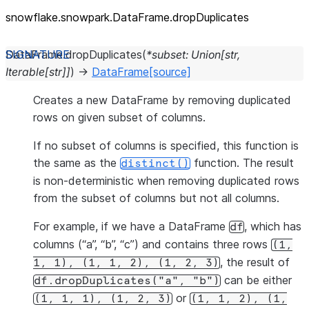
snowflake.snowpark.DataFrame.dropDuplicates
DataFrame.
dropDuplicates
(
*
subset
:
Union
[
str
,
Iterable
[
str
]
]
)
→
DataFrame
[source]
Creates a new DataFrame by removing duplicated
rows on given subset of columns.
If no subset of columns is specified, this function is
the same as the
function. The result
distinct()
is non-deterministic when removing duplicated rows
from the subset of columns but not all columns.
For example, if we have a DataFrame
, which has
df
columns (“a”, “b”, “c”) and contains three rows
(1,
, the result of
1,
1),
(1,
1,
2),
(1,
2,
3)
can be either
df.dropDuplicates("a",
"b")
or
(1,
1,
1),
(1,
2,
3)
(1,
1,
2),
(1,