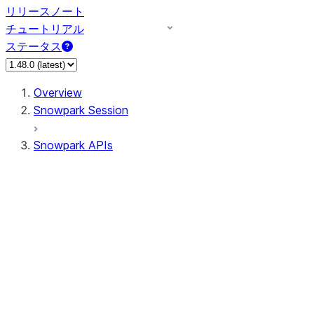
リリースノート
チュートリアル
ステータス
Overview
Snowpark Session
Snowpark APIs
Input/Output
DataFrame
DataFrame
DataFrameNaFunctions
DataFrameStatFunctions
DataFrameAnalyticsFunctions