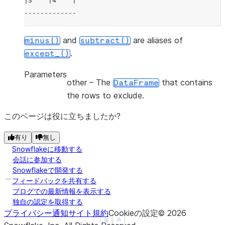
|3    |4    |
-------------
and
are aliases of
minus()
subtract()
.
except_()
Parameters
other
– The
that contains
DataFrame
the rows to exclude.
このページは役に立ちましたか?
有り
無し
Snowflakeに移動する
会話に参加する
Snowflakeで開発する
フィードバックを共有する
ブログでの最新情報を表示する
独自の認定を取得する
プライバシー通知
サイト規約
Cookieの設定
©
2026
See more
Show less