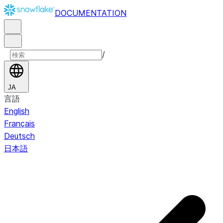
DOCUMENTATION
/
JA
言語
English
Français
Deutsch
日本語