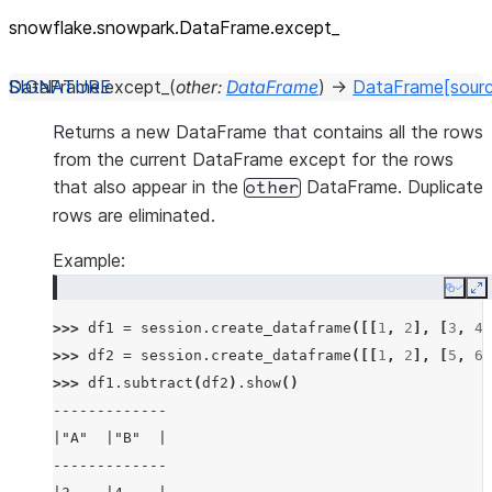
snowflake.snowpark.DataFrame.except_
DataFrame.
except_
(
other
:
DataFrame
)
→
DataFrame
[sour
Returns a new DataFrame that contains all the rows
from the current DataFrame except for the rows
that also appear in the
DataFrame. Duplicate
other
rows are eliminated.
Example:
Copy
E
>>> 
df1
=
session
.
create_dataframe
([[
1
,
2
],
[
3
,
4
]
>>> 
df2
=
session
.
create_dataframe
([[
1
,
2
],
[
5
,
6
]
>>> 
df1
.
subtract
(
df2
)
.
show
()
-------------
|"A"  |"B"  |
-------------