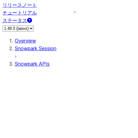
リリースノート
チュートリアル
ステータス
Overview
Snowpark Session
Snowpark APIs
Input/Output
DataFrame
DataFrame
DataFrameNaFunctions
DataFrameStatFunctions
DataFrameAnalyticsFunctions