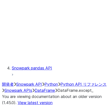
Catalog
LINEAGE
Context
Exceptions
Testing
Snowpark pandas API
開発者
Snowpark API
Python
Python API リファレンス
Snowpark APIs
DataFrame
DataFrame.except_
You are viewing documentation about an older version
(1.45.0).
View latest version