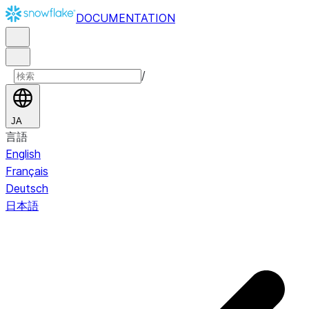
DOCUMENTATION
/
JA
言語
English
Français
Deutsch
日本語