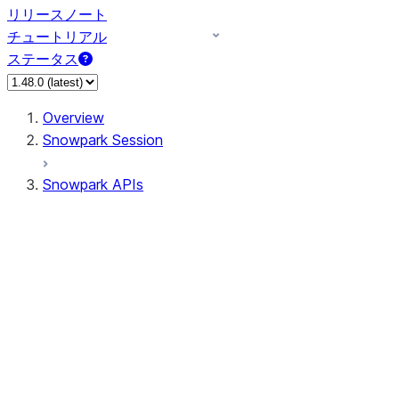
リリースノート
チュートリアル
ステータス
Overview
Snowpark Session
Snowpark APIs
Input/Output
DataFrame
DataFrame
DataFrameNaFunctions
DataFrameStatFunctions
DataFrameAnalyticsFunctions