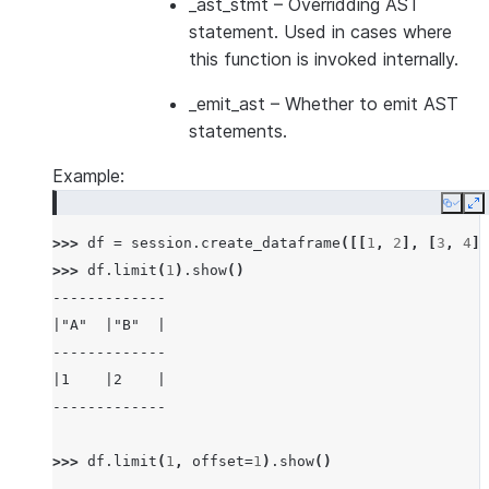
_ast_stmt
– Overridding AST
statement. Used in cases where
this function is invoked internally.
_emit_ast
– Whether to emit AST
statements.
Example:
Copy
E
>>> 
df
=
session
.
create_dataframe
([[
1
,
2
],
[
3
,
4
]]
>>> 
df
.
limit
(
1
)
.
show
()
-------------
|"A"  |"B"  |
-------------
|1    |2    |
-------------
>>> 
df
.
limit
(
1
,
offset
=
1
)
.
show
()
-------------