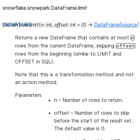
snowflake.snowpark.DataFrame.limit
DataFrame.
limit
(
n
:
int
,
offset
:
int
=
0
)
→
DataFrame
[source]
Returns a new DataFrame that contains at most
n
rows from the current DataFrame, skipping
offset
rows from the beginning (similar to LIMIT and
OFFSET in SQL).
Note that this is a transformation method and not
an action method.
Parameters
n
– Number of rows to return.
offset
– Number of rows to skip
before the start of the result set.
The default value is 0.