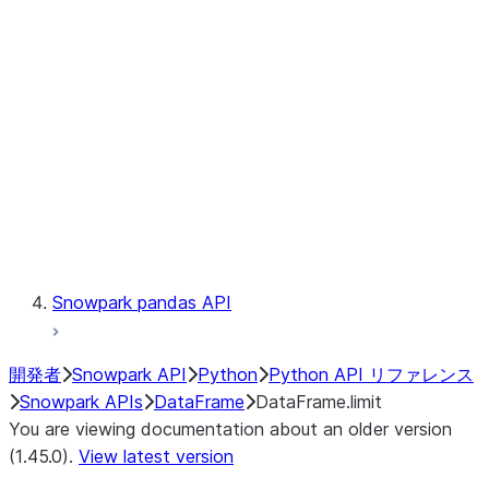
Catalog
LINEAGE
Context
Exceptions
Testing
Snowpark pandas API
開発者
Snowpark API
Python
Python API リファレンス
Snowpark APIs
DataFrame
DataFrame.limit
You are viewing documentation about an older version
(1.45.0).
View latest version