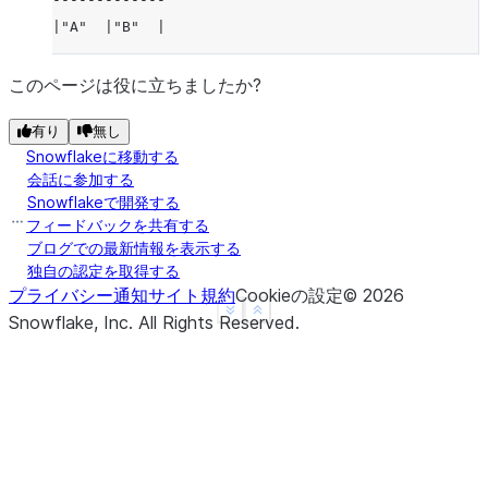
|"A"  |"B"  |
-------------
|3    |4    |
このページは役に立ちましたか?
-------------
有り
無し
Snowflakeに移動する
会話に参加する
Snowflakeで開発する
フィードバックを共有する
ブログでの最新情報を表示する
独自の認定を取得する
プライバシー通知
サイト規約
Cookieの設定
©
2026
See more
Show less
Snowflake, Inc.
All Rights Reserved
.