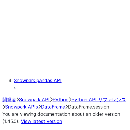
Catalog
LINEAGE
Context
Exceptions
Testing
Snowpark pandas API
開発者
Snowpark API
Python
Python API リファレンス
Snowpark APIs
DataFrame
DataFrame.session
You are viewing documentation about an older version
(1.45.0).
View latest version