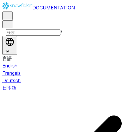
DOCUMENTATION
/
JA
言語
English
Français
Deutsch
日本語