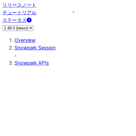
リリースノート
チュートリアル
ステータス
Overview
Snowpark Session
Snowpark APIs
Input/Output
DataFrame
DataFrame
DataFrameNaFunctions
DataFrameStatFunctions
DataFrameAnalyticsFunctions