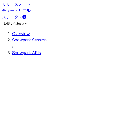
リリースノート
チュートリアル
ステータス
Overview
Snowpark Session
Snowpark APIs
Input/Output
DataFrame
DataFrame
DataFrameNaFunctions
DataFrameStatFunctions
DataFrameAnalyticsFunctions