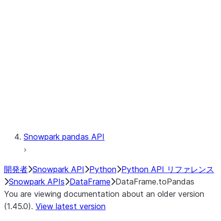
Catalog
LINEAGE
Context
Exceptions
Testing
Snowpark pandas API
開発者
Snowpark API
Python
Python API リファレンス
Snowpark APIs
DataFrame
DataFrame.toPandas
You are viewing documentation about an older version
(1.45.0).
View latest version