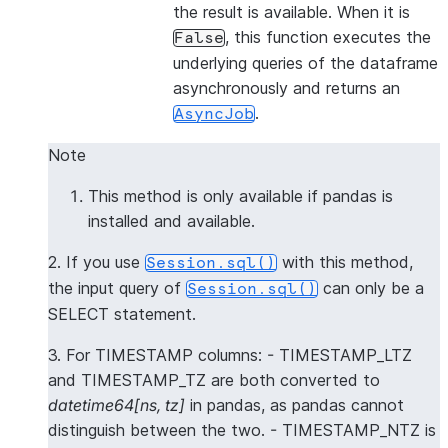
the result is available. When it is
, this function executes the
False
underlying queries of the dataframe
asynchronously and returns an
.
AsyncJob
Note
This method is only available if pandas is
installed and available.
2. If you use
with this method,
Session.sql()
the input query of
can only be a
Session.sql()
SELECT statement.
3. For TIMESTAMP columns: - TIMESTAMP_LTZ
and TIMESTAMP_TZ are both converted to
datetime64[ns, tz]
in pandas, as pandas cannot
distinguish between the two. - TIMESTAMP_NTZ is