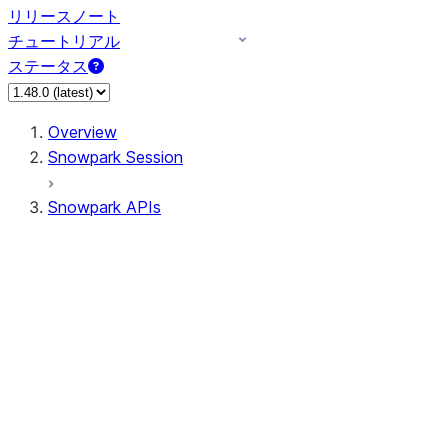
リリースノート
チュートリアル
ステータス
Overview
Snowpark Session
Snowpark APIs
Input/Output
DataFrame
DataFrame
DataFrameNaFunctions
DataFrameStatFunctions
DataFrameAnalyticsFunctions