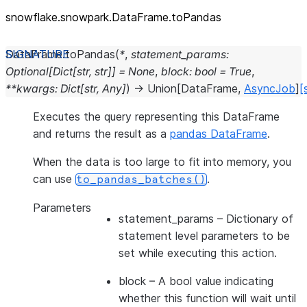
snowflake.snowpark.DataFrame.toPandas
DataFrame.
toPandas
(
*
,
statement_params
:
Optional
[
Dict
[
str
,
str
]
]
=
None
,
block
:
bool
=
True
,
**
kwargs
:
Dict
[
str
,
Any
]
)
→
Union
[
DataFrame
,
AsyncJob
]
[
Executes the query representing this DataFrame
and returns the result as a
pandas DataFrame
.
When the data is too large to fit into memory, you
can use
.
to_pandas_batches()
Parameters
statement_params
– Dictionary of
statement level parameters to be
set while executing this action.
block
– A bool value indicating
whether this function will wait until