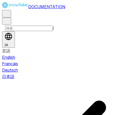
DOCUMENTATION
/
JA
言語
English
Français
Deutsch
日本語