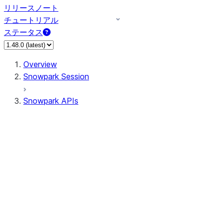
リリースノート
チュートリアル
ステータス
Overview
Snowpark Session
Snowpark APIs
Input/Output
DataFrame
DataFrame
DataFrameNaFunctions
DataFrameStatFunctions
DataFrameAnalyticsFunctions