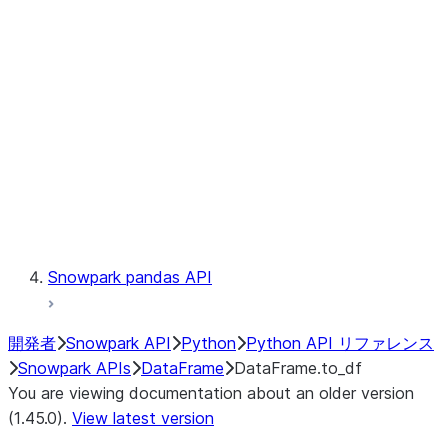
Catalog
LINEAGE
Context
Exceptions
Testing
Snowpark pandas API
開発者
Snowpark API
Python
Python API リファレンス
Snowpark APIs
DataFrame
DataFrame.to_df
You are viewing documentation about an older version
(1.45.0).
View latest version