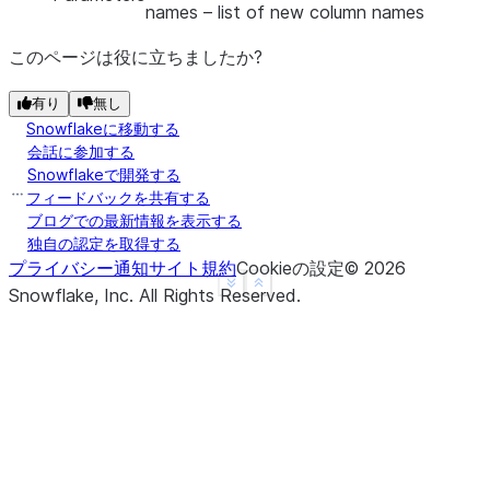
names
– list of new column names
このページは役に立ちましたか?
有り
無し
Snowflakeに移動する
会話に参加する
Snowflakeで開発する
フィードバックを共有する
ブログでの最新情報を表示する
独自の認定を取得する
プライバシー通知
サイト規約
Cookieの設定
©
2026
See more
Show less
Snowflake, Inc.
All Rights Reserved
.