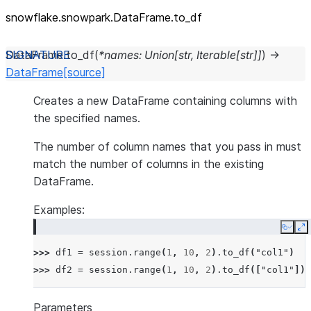
snowflake.snowpark.DataFrame.to_
df
DataFrame.
to_df
(
*
names
:
Union
[
str
,
Iterable
[
str
]
]
)
→
DataFrame
[source]
Creates a new DataFrame containing columns with
the specified names.
The number of column names that you pass in must
match the number of columns in the existing
DataFrame.
Examples:
Copy
E
>>> 
df1
=
session
.
range
(
1
,
10
,
2
)
.
to_df
(
"col1"
)
>>> 
df2
=
session
.
range
(
1
,
10
,
2
)
.
to_df
([
"col1"
])
Parameters