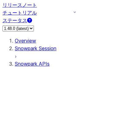
リリースノート
チュートリアル
ステータス
Overview
Snowpark Session
Snowpark APIs
Input/Output
DataFrame
DataFrame
DataFrameNaFunctions
DataFrameStatFunctions
DataFrameAnalyticsFunctions