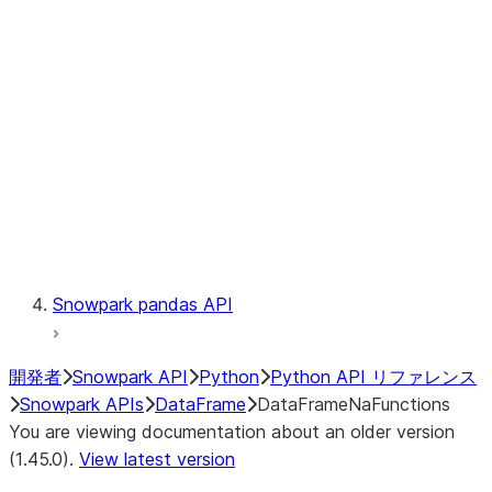
Catalog
LINEAGE
Context
Exceptions
Testing
Snowpark pandas API
開発者
Snowpark API
Python
Python API リファレンス
Snowpark APIs
DataFrame
DataFrameNaFunctions
You are viewing documentation about an older version
(1.45.0).
View latest version