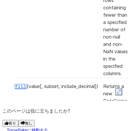
rows
containing
fewer than
a specified
number of
non-null
and non-
NaN values
in the
specified
columns.
(value[, subset, include_decimal])
Returns a
fill
new
Expan
DataFrame
that
このページは役に立ちましたか?
replaces all
null and
有り
無し
NaN values
Snowflakeに移動する