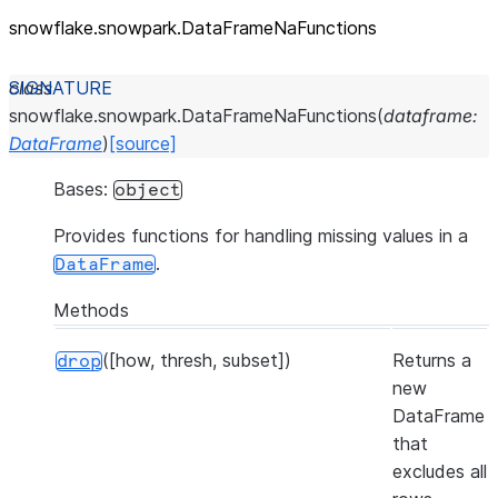
snowflake.snowpark.DataFrameNaFunctions
class
snowflake.snowpark.
DataFrameNaFunctions
(
dataframe
:
DataFrame
)
[source]
Bases:
object
Provides functions for handling missing values in a
.
DataFrame
Methods
([how, thresh, subset])
Returns a
drop
new
DataFrame
that
excludes all