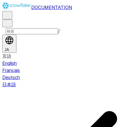
DOCUMENTATION
/
JA
言語
English
Français
Deutsch
日本語