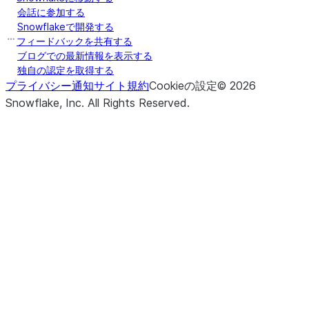
会話に参加する
in the
Snowflakeで開発する
specified
フィードバックを共有する
columns
ブログでの最新情報を表示する
with the
独自の認定を取得する
values
プライバシー通知
サイト規約
Cookieの設定
©
2026
provided.
Snowflake, Inc.
All Rights Reserved
.
(to_replace[, value, subset, ...])
Returns a
replace
new
DataFrame
that
replaces
values in
the
specified
columns.