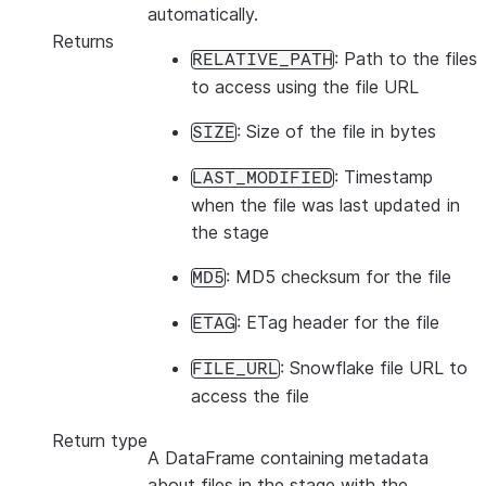
automatically.
Returns
: Path to the files
RELATIVE_PATH
to access using the file URL
: Size of the file in bytes
SIZE
: Timestamp
LAST_MODIFIED
when the file was last updated in
the stage
: MD5 checksum for the file
MD5
: ETag header for the file
ETAG
: Snowflake file URL to
FILE_URL
access the file
Return type
A DataFrame containing metadata
about files in the stage with the