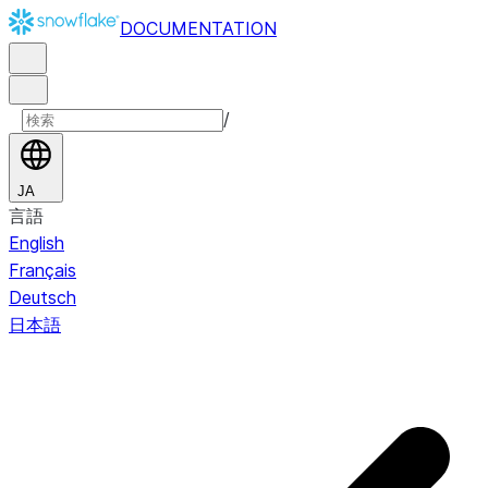
DOCUMENTATION
/
JA
言語
English
Français
Deutsch
日本語