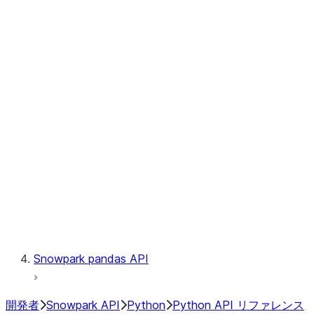
Observability
Files
Catalog
LINEAGE
Context
Exceptions
Testing
Snowpark pandas API
開発者
Snowpark API
Python
Python API リファレンス