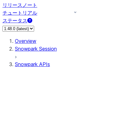
リリースノート
チュートリアル
ステータス
Overview
Snowpark Session
Snowpark APIs
Input/Output
DataFrameReader
DataFrameWriter
FileOperation
PutResult
GetResult
ListResult