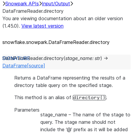
Snowpark APIs
Input/Output
DataFrameReader.directory
You are viewing documentation about an older version
(1.45.0).
View latest version
snowflake.snowpark.DataFrameReader.directory
DataFrameReader.
directory
(
stage_name
:
str
)
→
DataFrame
[source]
Returns a DataFrame representing the results of a
directory table query on the specified stage.
This method is an alias of
.
directory()
Parameters
stage_name
– The name of the stage to
query. The stage name should not
include the ‘@’ prefix as it will be added