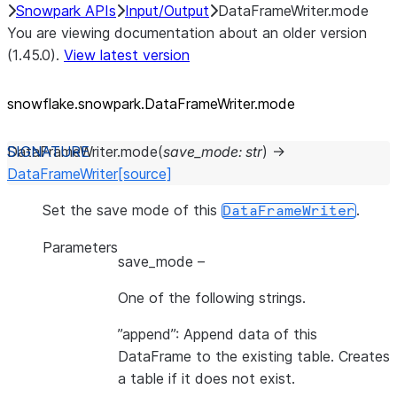
Snowpark APIs
Input/Output
DataFrameWriter.mode
You are viewing documentation about an older version
(1.45.0).
View latest version
snowflake.snowpark.DataFrameWriter.mode
DataFrameWriter.
mode
(
save_mode
:
str
)
→
DataFrameWriter
[source]
Set the save mode of this
.
DataFrameWriter
Parameters
save_mode
–
One of the following strings.
”append”: Append data of this
DataFrame to the existing table. Creates
a table if it does not exist.