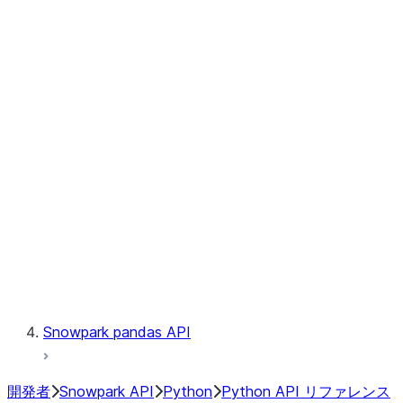
Observability
Files
Catalog
LINEAGE
Context
Exceptions
Testing
Snowpark pandas API
開発者
Snowpark API
Python
Python API リファレンス