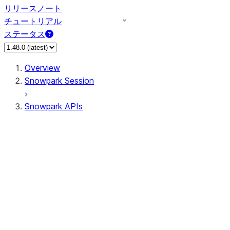
リリースノート
チュートリアル
ステータス
Overview
Snowpark Session
Snowpark APIs
Input/Output
DataFrameReader
DataFrameWriter
FileOperation
PutResult
GetResult
ListResult