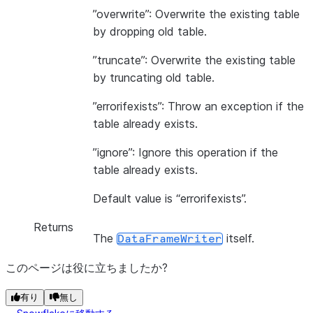
”overwrite”: Overwrite the existing table
by dropping old table.
”truncate”: Overwrite the existing table
by truncating old table.
”errorifexists”: Throw an exception if the
table already exists.
”ignore”: Ignore this operation if the
table already exists.
Default value is “errorifexists”.
Returns
The
itself.
DataFrameWriter
このページは役に立ちましたか?
有り
無し