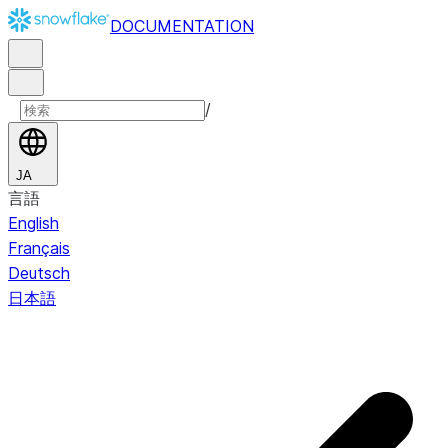
DOCUMENTATION
/
JA
言語
English
Français
Deutsch
日本語