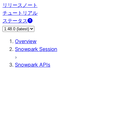
リリースノート
チュートリアル
ステータス
Overview
Snowpark Session
Snowpark APIs
Input/Output
DataFrameReader
DataFrameWriter
FileOperation
PutResult
GetResult
ListResult