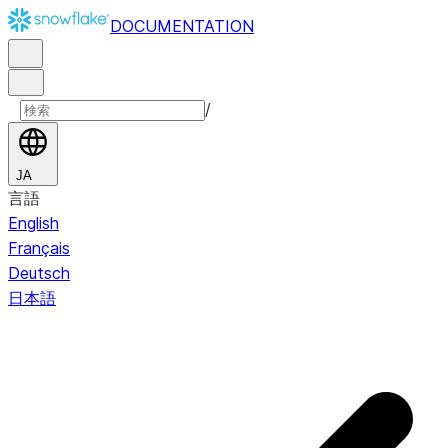
DOCUMENTATION
/
JA
言語
English
Français
Deutsch
日本語