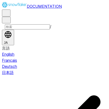
DOCUMENTATION
/
JA
言語
English
Français
Deutsch
日本語