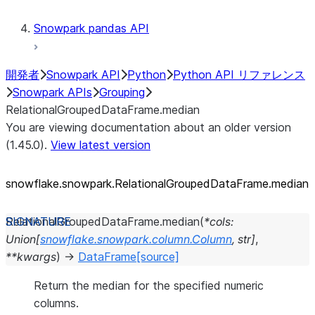
Snowpark pandas API
開発者
Snowpark API
Python
Python API リファレンス
Snowpark APIs
Grouping
RelationalGroupedDataFrame.median
You are viewing documentation about an older version
(1.45.0).
View latest version
snowflake.snowpark.RelationalGroupedDataFrame.median
RelationalGroupedDataFrame.
median
(
*
cols
:
Union
[
snowflake.snowpark.column.Column
,
str
]
,
**
kwargs
)
→
DataFrame
[source]
Return the median for the specified numeric
columns.