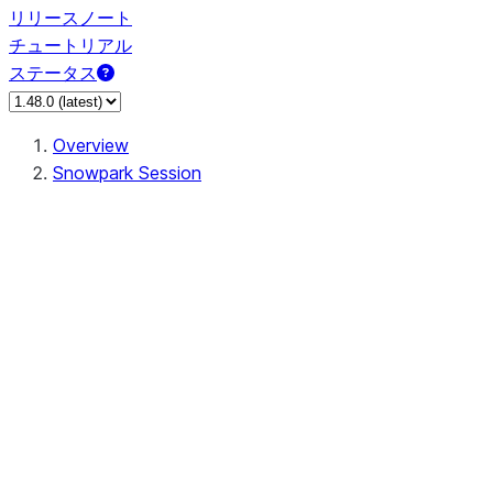
リリースノート
チュートリアル
ステータス
Overview
Snowpark Session
Session
Session.SessionBuilder.app_name
Session.SessionBuilder.config
Session.SessionBuilder.configs
Session.SessionBuilder.create
Session.SessionBuilder.getOrCreate
Session.add_import
Session.add_packages
Session.add_requirements
Session.append_query_tag