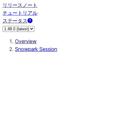
リリースノート
チュートリアル
ステータス
Overview
Snowpark Session
Session
Session.SessionBuilder.app_name
Session.SessionBuilder.config
Session.SessionBuilder.configs
Session.SessionBuilder.create
Session.SessionBuilder.getOrCreate
Session.add_import
Session.add_packages
Session.add_requirements
Session.append_query_tag