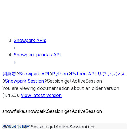
Session.udaf
Session.udf
Session.udtf
Session.session_id
Session.connection
Snowpark APIs
Snowpark pandas API
開発者
Snowpark API
Python
Python API リファレンス
Snowpark Session
Session.getActiveSession
You are viewing documentation about an older version
(1.45.0).
View latest version
snowflake.snowpark.Session.getActiveSession
classmethod
Session.
getActiveSession
(
)
→