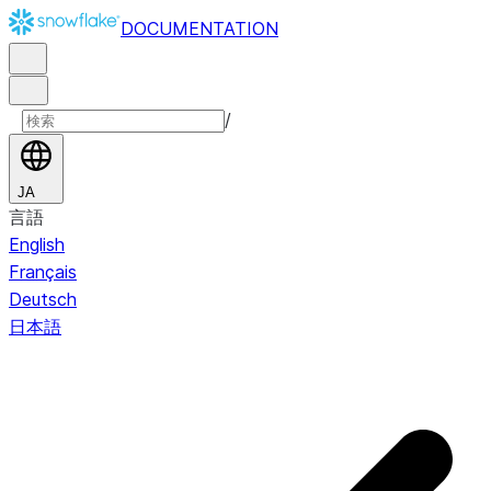
DOCUMENTATION
/
JA
言語
English
Français
Deutsch
日本語