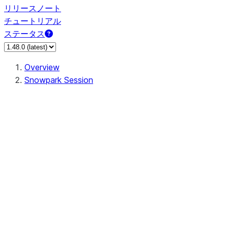
リリースノート
チュートリアル
ステータス
Overview
Snowpark Session
Session
Session.SessionBuilder.app_name
Session.SessionBuilder.config
Session.SessionBuilder.configs
Session.SessionBuilder.create
Session.SessionBuilder.getOrCreate
Session.add_import
Session.add_packages
Session.add_requirements
Session.append_query_tag