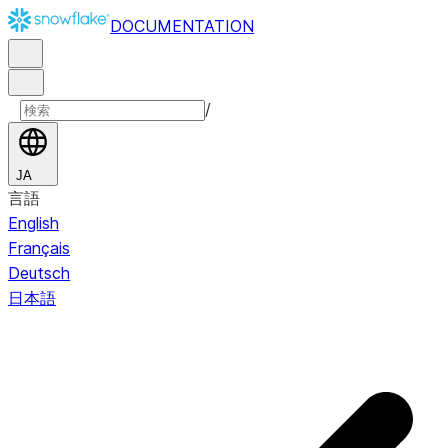
DOCUMENTATION
/
JA
言語
English
Français
Deutsch
日本語