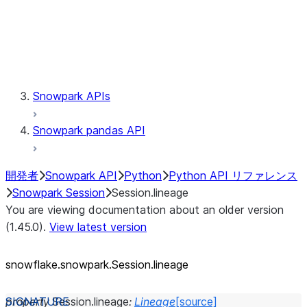
Session.udaf
Session.udf
Session.udtf
Session.session_id
Session.connection
Snowpark APIs
Snowpark pandas API
開発者
Snowpark API
Python
Python API リファレンス
Snowpark Session
Session.lineage
You are viewing documentation about an older version
(1.45.0).
View latest version
snowflake.snowpark.Session.lineage
property
Session.
lineage
:
Lineage
[source]