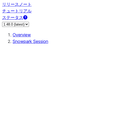
リリースノート
チュートリアル
ステータス
Overview
Snowpark Session
Session
Session.SessionBuilder.app_name
Session.SessionBuilder.config
Session.SessionBuilder.configs
Session.SessionBuilder.create
Session.SessionBuilder.getOrCreate
Session.add_import
Session.add_packages
Session.add_requirements
Session.append_query_tag