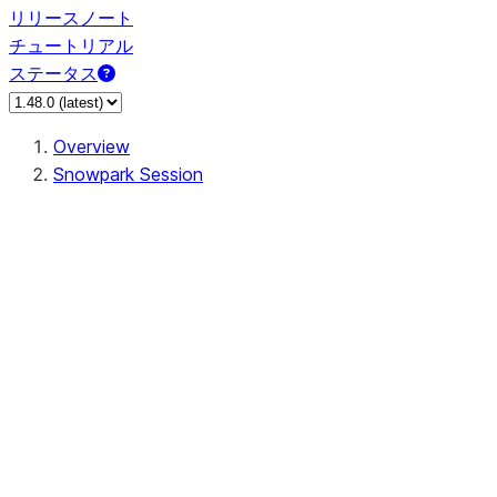
リリースノート
チュートリアル
ステータス
Overview
Snowpark Session
Session
Session.SessionBuilder.app_name
Session.SessionBuilder.config
Session.SessionBuilder.configs
Session.SessionBuilder.create
Session.SessionBuilder.getOrCreate
Session.add_import
Session.add_packages
Session.add_requirements
Session.append_query_tag