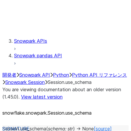
Session.udaf
Session.udf
Session.udtf
Session.session_id
Session.connection
Snowpark APIs
Snowpark pandas API
開発者
Snowpark API
Python
Python API リファレンス
Snowpark Session
Session.use_schema
You are viewing documentation about an older version
(1.45.0).
View latest version
snowflake.snowpark.Session.use_
schema
Session.
use_schema
(
schema
:
str
)
→
None
[source]