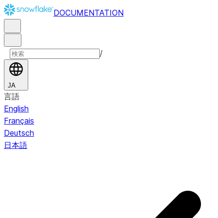
DOCUMENTATION
/
JA
言語
English
Français
Deutsch
日本語