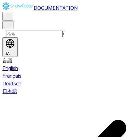
DOCUMENTATION
/
JA
言語
English
Français
Deutsch
日本語