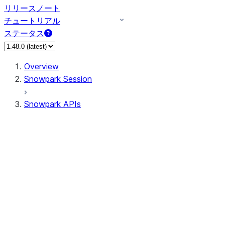
リリースノート
チュートリアル
ステータス
Overview
Snowpark Session
Snowpark APIs
Input/Output
DataFrame
Column
Data Types