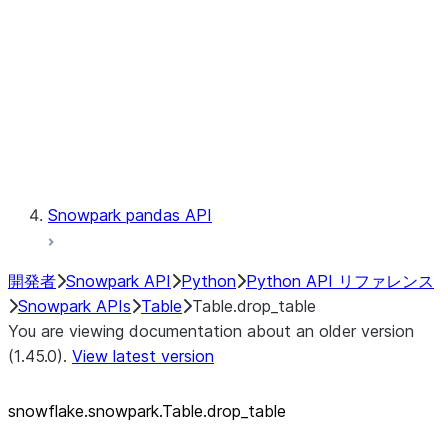
LINEAGE
Context
Exceptions
Testing
Snowpark pandas API
開発者
Snowpark API
Python
Python API リファレンス
Snowpark APIs
Table
Table.drop_table
You are viewing documentation about an older version
(1.45.0).
View latest version
snowflake.snowpark.Table.drop_
table