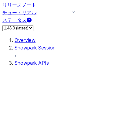
リリースノート
チュートリアル
ステータス
Overview
Snowpark Session
Snowpark APIs
Input/Output
DataFrame
Column
Data Types