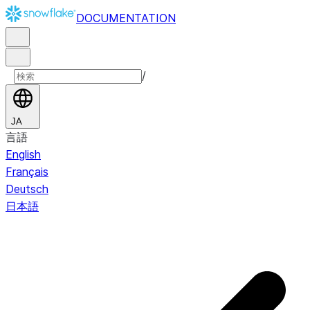
DOCUMENTATION
/
JA
言語
English
Français
Deutsch
日本語