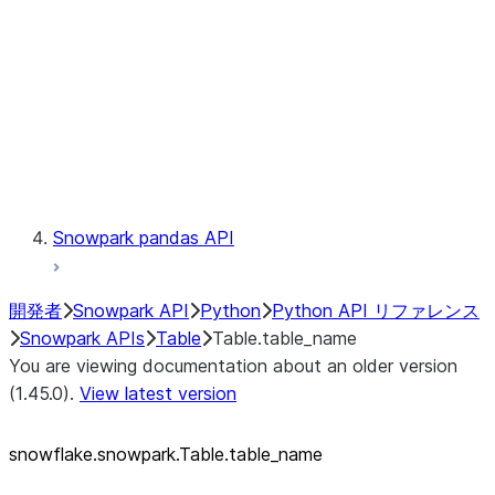
LINEAGE
Context
Exceptions
Testing
Snowpark pandas API
開発者
Snowpark API
Python
Python API リファレンス
Snowpark APIs
Table
Table.table_name
You are viewing documentation about an older version
(1.45.0).
View latest version
snowflake.snowpark.Table.table_
name