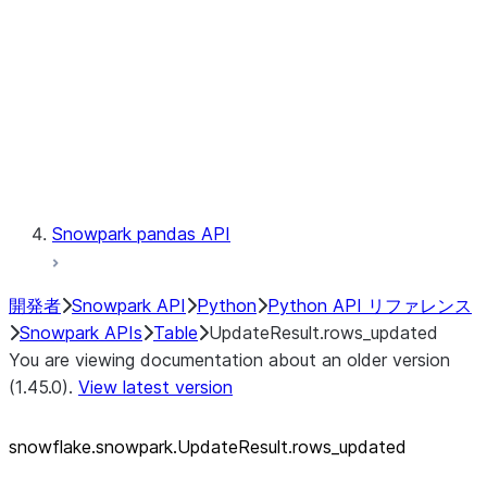
LINEAGE
Context
Exceptions
Testing
Snowpark pandas API
開発者
Snowpark API
Python
Python API リファレンス
Snowpark APIs
Table
UpdateResult.rows_updated
You are viewing documentation about an older version
(1.45.0).
View latest version
snowflake.snowpark.UpdateResult.rows_
updated