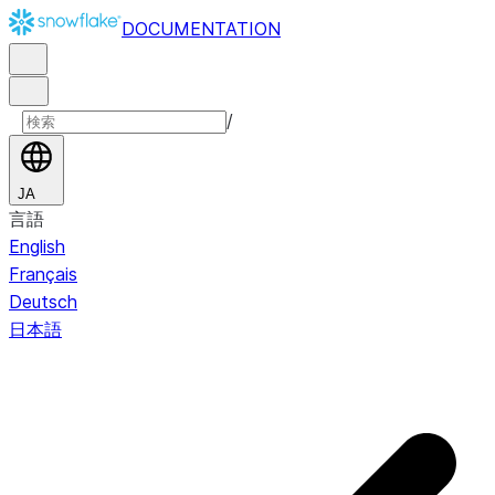
DOCUMENTATION
/
JA
言語
English
Français
Deutsch
日本語