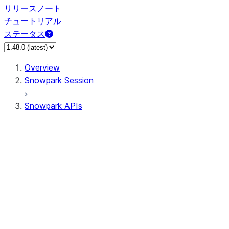
リリースノート
チュートリアル
ステータス
Overview
Snowpark Session
Snowpark APIs
Input/Output
DataFrame
Column
Data Types