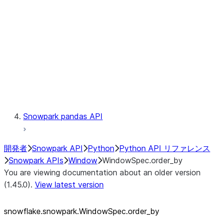
LINEAGE
Context
Exceptions
Testing
Snowpark pandas API
開発者
Snowpark API
Python
Python API リファレンス
Snowpark APIs
Window
WindowSpec.order_by
You are viewing documentation about an older version
(1.45.0).
View latest version
snowflake.snowpark.WindowSpec.order_
by