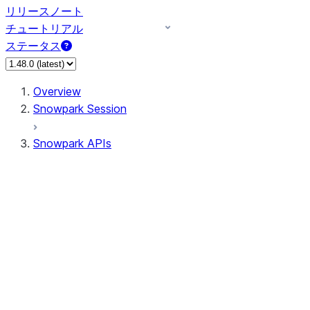
リリースノート
チュートリアル
ステータス
Overview
Snowpark Session
Snowpark APIs
Input/Output
DataFrame
Column
Data Types