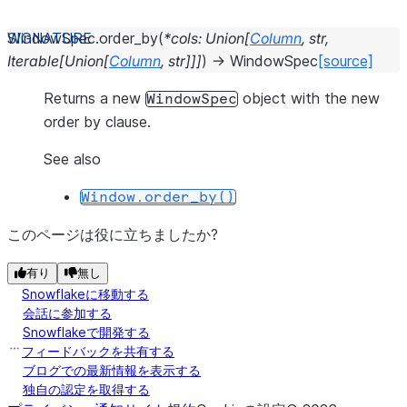
WindowSpec.
order_by
(
*
cols
:
Union
[
Column
,
str
,
Iterable
[
Union
[
Column
,
str
]
]
]
)
→
WindowSpec
[source]
Returns a new
object with the new
WindowSpec
order by clause.
See also
Window.order_by()
このページは役に立ちましたか?
有り
無し
Snowflakeに移動する
会話に参加する
Snowflakeで開発する
フィードバックを共有する
ブログでの最新情報を表示する
独自の認定を取得する