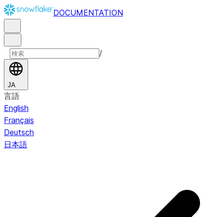
DOCUMENTATION
/
JA
言語
English
Français
Deutsch
日本語