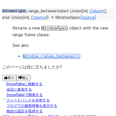
WindowSpec.
range_between
(
start
:
Union
[
int
,
Column
]
,
end
:
Union
[
int
,
Column
]
)
→
WindowSpec
[source]
Returns a new
object with the new
WindowSpec
range frame clause.
See also
Window.range_between()
このページは役に立ちましたか?
有り
無し
Snowflakeに移動する
会話に参加する
Snowflakeで開発する
フィードバックを共有する
ブログでの最新情報を表示する
独自の認定を取得する