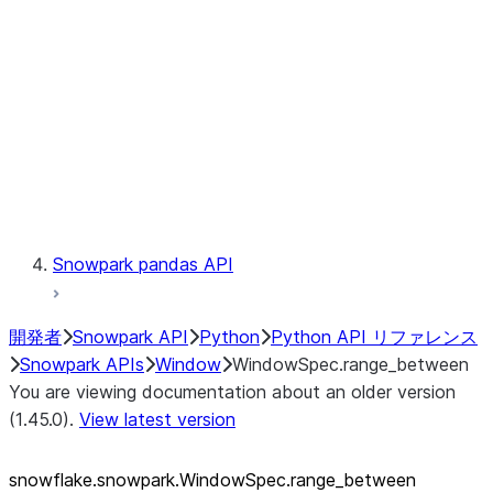
LINEAGE
Context
Exceptions
Testing
Snowpark pandas API
開発者
Snowpark API
Python
Python API リファレンス
Snowpark APIs
Window
WindowSpec.range_between
You are viewing documentation about an older version
(1.45.0).
View latest version
snowflake.snowpark.WindowSpec.range_
between