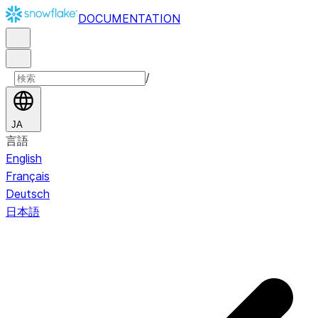
DOCUMENTATION
/
JA
言語
English
Français
Deutsch
日本語