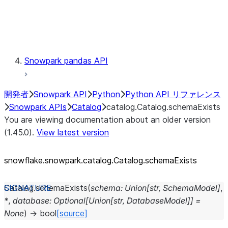
Exceptions
Testing
Snowpark pandas API
開発者
Snowpark API
Python
Python API リファレンス
Snowpark APIs
Catalog
catalog.Catalog.schemaExists
You are viewing documentation about an older version
(1.45.0).
View latest version
snowflake.snowpark.catalog.Catalog.schemaExists
Catalog.
schemaExists
(
schema
:
Union
[
str
,
SchemaModel
]
,
*
,
database
:
Optional
[
Union
[
str
,
DatabaseModel
]
]
=
None
)
→
bool
[source]