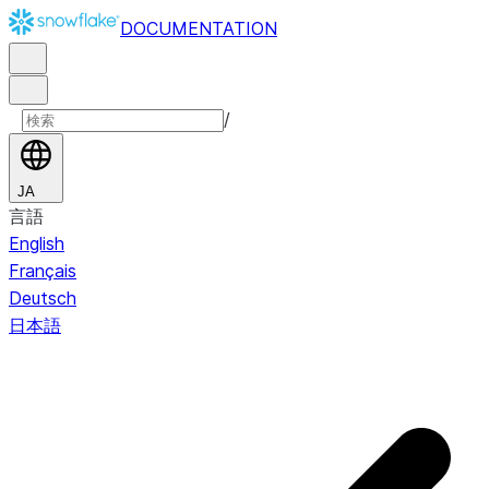
DOCUMENTATION
/
JA
言語
English
Français
Deutsch
日本語