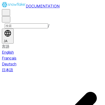
DOCUMENTATION
/
JA
言語
English
Français
Deutsch
日本語