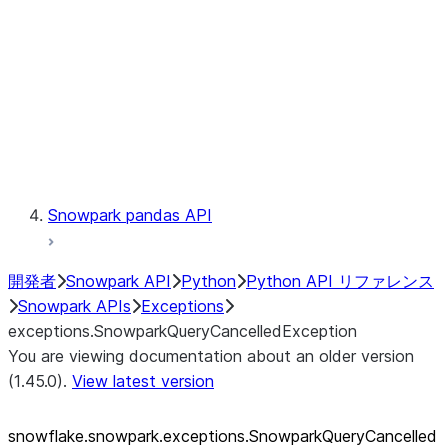
exceptions.SnowparkSQLUnexpe
exceptions.SnowparkServerExce
exceptions.SnowparkSessionEx
exceptions.SnowparkTableExce
exceptions.SnowparkUploadFile
exceptions.SnowparkUploadUdf
Testing
Snowpark pandas API
開発者
Snowpark API
Python
Python API リファレンス
Snowpark APIs
Exceptions
exceptions.SnowparkQueryCancelledException
You are viewing documentation about an older version
(1.45.0).
View latest version
snowflake.snowpark.exceptions.SnowparkQueryCancelled