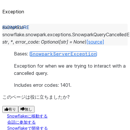
Exception
exception
snowflake.snowpark.exceptions.
SnowparkQueryCancelledE
str
,
*
,
error_code
:
Optional
[
str
]
=
None
)
[source]
Bases:
SnowparkServerException
Exception for when we are trying to interact with a
cancelled query.
Includes error codes: 1401.
このページは役に立ちましたか?
有り
無し
Snowflakeに移動する
会話に参加する
Snowflakeで開発する