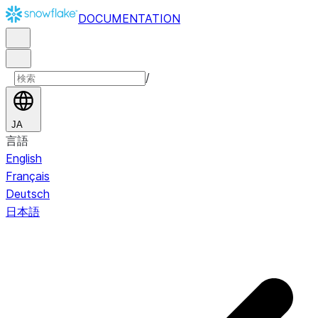
DOCUMENTATION
/
JA
言語
English
Français
Deutsch
日本語