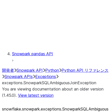
exceptions.SnowparkSQLUnexpe
exceptions.SnowparkServerExce
exceptions.SnowparkSessionEx
exceptions.SnowparkTableExce
exceptions.SnowparkUploadFile
exceptions.SnowparkUploadUdf
Testing
Snowpark pandas API
開発者
Snowpark API
Python
Python API リファレンス
Snowpark APIs
Exceptions
exceptions.SnowparkSQLAmbiguousJoinException
You are viewing documentation about an older version
(1.45.0).
View latest version
snowflake.snowpark.exceptions.SnowparkSQLAmbiguous