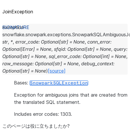
JoinException
exception
snowflake.snowpark.exceptions.
SnowparkSQLAmbiguousJo
str
,
*
,
error_code
:
Optional
[
str
]
=
None
,
conn_error
:
Optional
[
Error
]
=
None
,
sfqid
:
Optional
[
str
]
=
None
,
query
:
Optional
[
str
]
=
None
,
sql_error_code
:
Optional
[
int
]
=
None
,
raw_message
:
Optional
[
str
]
=
None
,
debug_context
:
Optional
[
str
]
=
None
)
[source]
Bases:
SnowparkSQLException
Exception for ambiguous joins that are created from
the translated SQL statement.
Includes error codes: 1303.
このページは役に立ちましたか?