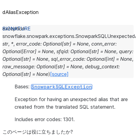
dAliasException
exception
snowflake.snowpark.exceptions.
SnowparkSQLUnexpectedA
str
,
*
,
error_code
:
Optional
[
str
]
=
None
,
conn_error
:
Optional
[
Error
]
=
None
,
sfqid
:
Optional
[
str
]
=
None
,
query
:
Optional
[
str
]
=
None
,
sql_error_code
:
Optional
[
int
]
=
None
,
raw_message
:
Optional
[
str
]
=
None
,
debug_context
:
Optional
[
str
]
=
None
)
[source]
Bases:
SnowparkSQLException
Exception for having an unexpected alias that are
created from the translated SQL statement.
Includes error codes: 1301.
このページは役に立ちましたか?