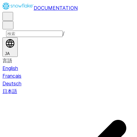
DOCUMENTATION
/
JA
言語
English
Français
Deutsch
日本語