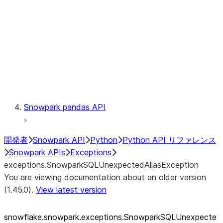
exceptions.SnowparkSQLUnexpe
exceptions.SnowparkServerExce
exceptions.SnowparkSessionEx
exceptions.SnowparkTableExce
exceptions.SnowparkUploadFile
exceptions.SnowparkUploadUdf
Testing
Snowpark pandas API
開発者
Snowpark API
Python
Python API リファレンス
Snowpark APIs
Exceptions
exceptions.SnowparkSQLUnexpectedAliasException
You are viewing documentation about an older version
(1.45.0).
View latest version
snowflake.snowpark.exceptions.SnowparkSQLUnexpecte