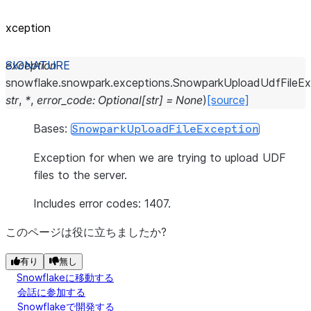
xception
exception
snowflake.snowpark.exceptions.
SnowparkUploadUdfFileEx
str
,
*
,
error_code
:
Optional
[
str
]
=
None
)
[source]
Bases:
SnowparkUploadFileException
Exception for when we are trying to upload UDF
files to the server.
Includes error codes: 1407.
このページは役に立ちましたか?
有り
無し
Snowflakeに移動する
会話に参加する
Snowflakeで開発する