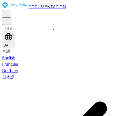
DOCUMENTATION
/
JA
言語
English
Français
Deutsch
日本語