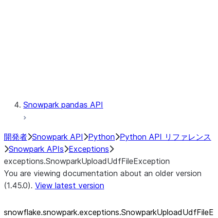
exceptions.SnowparkSQLUnexpe
exceptions.SnowparkServerExce
exceptions.SnowparkSessionEx
exceptions.SnowparkTableExce
exceptions.SnowparkUploadFile
exceptions.SnowparkUploadUdf
Testing
Snowpark pandas API
開発者
Snowpark API
Python
Python API リファレンス
Snowpark APIs
Exceptions
exceptions.SnowparkUploadUdfFileException
You are viewing documentation about an older version
(1.45.0).
View latest version
snowflake.snowpark.exceptions.SnowparkUploadUdfFileE