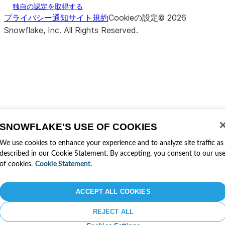
独自の認定を取得する
プライバシー通知
サイト規約
Cookieの設定
©
2026
Snowflake, Inc.
All Rights Reserved
.
SNOWFLAKE'S USE OF COOKIES
We use cookies to enhance your experience and to analyze site traffic as
described in our Cookie Statement. By accepting, you consent to our us
of cookies.
Cookie Statement.
ACCEPT ALL COOKIES
REJECT ALL