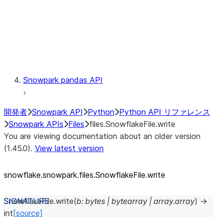
Context
Exceptions
Testing
Snowpark pandas API
開発者
Snowpark API
Python
Python API リファレンス
Snowpark APIs
Files
files.SnowflakeFile.write
You are viewing documentation about an older version
(1.45.0).
View latest version
snowflake.snowpark.files.SnowflakeFile.write
SnowflakeFile.
write
(
b
:
bytes
|
bytearray
|
array.array
)
→
int
[source]