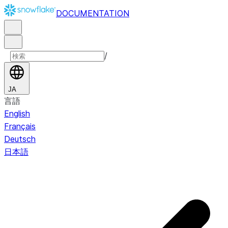
DOCUMENTATION
/
JA
言語
English
Français
Deutsch
日本語