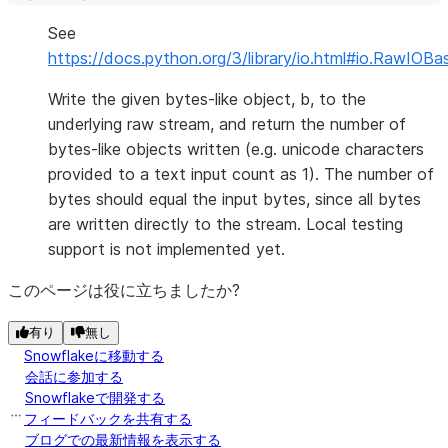
See
https://docs.python.org/3/library/io.html#io.RawIOBa
Write the given bytes-like object, b, to the
underlying raw stream, and return the number of
bytes-like objects written (e.g. unicode characters
provided to a text input count as 1). The number of
bytes should equal the input bytes, since all bytes
are written directly to the stream. Local testing
support is not implemented yet.
このページは役に立ちましたか?
有り
無し
Snowflakeに移動する
会話に参加する
Snowflakeで開発する
フィードバックを共有する
ブログでの最新情報を表示する