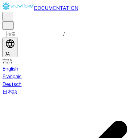
DOCUMENTATION
/
JA
言語
English
Français
Deutsch
日本語