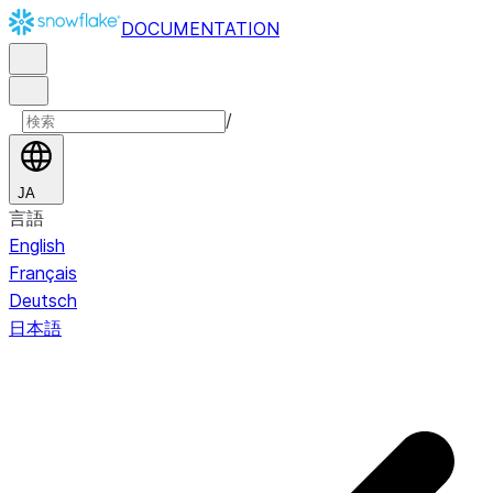
DOCUMENTATION
/
JA
言語
English
Français
Deutsch
日本語