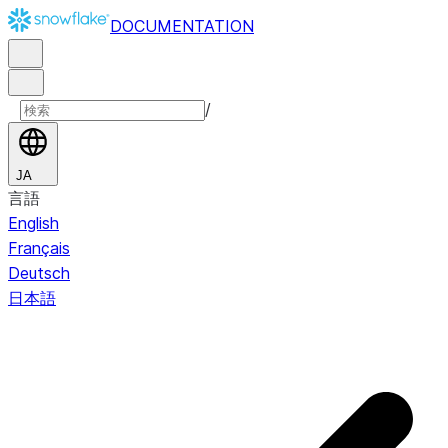
DOCUMENTATION
/
JA
言語
English
Français
Deutsch
日本語