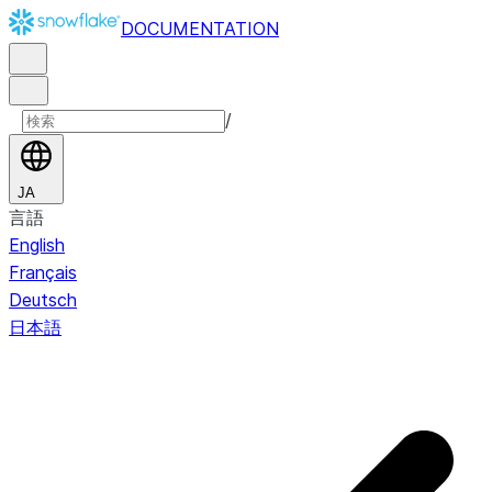
DOCUMENTATION
/
JA
言語
English
Français
Deutsch
日本語