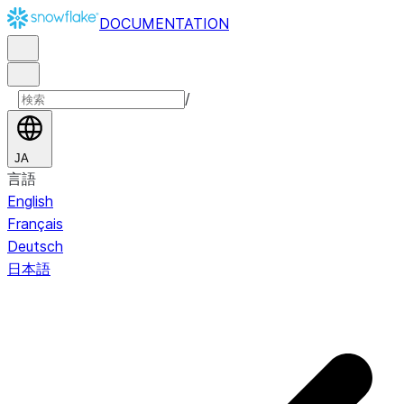
DOCUMENTATION
/
JA
言語
English
Français
Deutsch
日本語