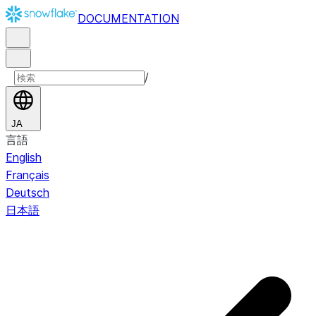
DOCUMENTATION
/
JA
言語
English
Français
Deutsch
日本語